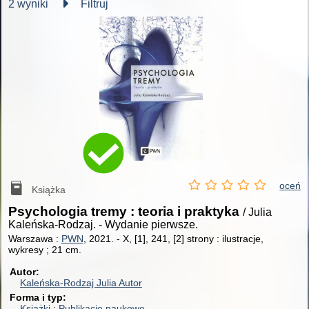
2 wyniki
Filtruj
oceń
Książka
Psychologia tremy : teoria i praktyka
/ Julia
Kaleńska-Rodzaj.
-
Wydanie pierwsze.
Warszawa :
PWN
, 2021.
-
X, [1], 241, [2] strony : ilustracje,
wykresy ; 21 cm.
Autor
Kaleńska-Rodzaj Julia
Autor
Forma i typ
Książki
Publikacje naukowe