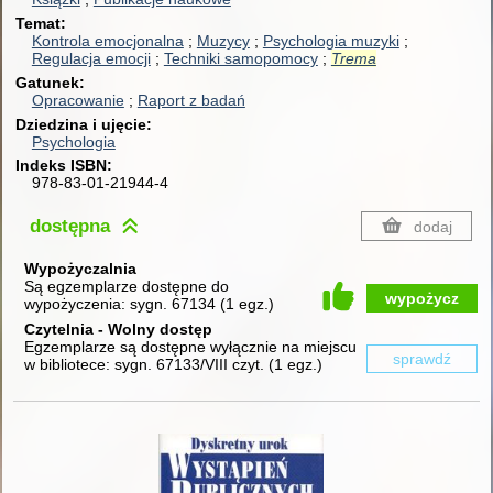
Temat
Kontrola emocjonalna
Muzycy
Psychologia muzyki
Regulacja emocji
Techniki samopomocy
Trema
Gatunek
Opracowanie
Raport z badań
Dziedzina i ujęcie
Psychologia
Indeks ISBN
978-83-01-21944-4
dostępna
dodaj
Wypożyczalnia
Są egzemplarze dostępne do
wypożycz
wypożyczenia:
sygn. 67134
(
1 egz.
)
Czytelnia - Wolny dostęp
Egzemplarze są dostępne wyłącznie na miejscu
sprawdź
w bibliotece:
sygn. 67133/VIII czyt.
(
1 egz.
)