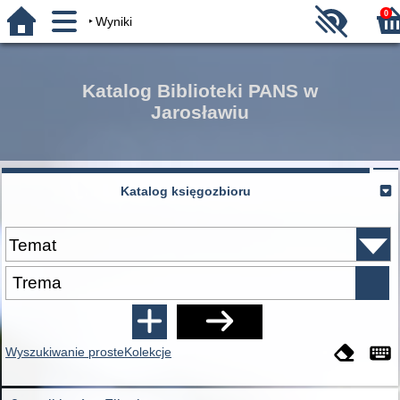
0
Wyniki
Katalog Biblioteki PANS w
Jarosławiu
Katalog księgozbioru
Wyszukiwanie proste
Kolekcje