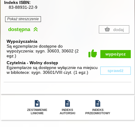
Indeks ISBN
83-88931-22-9
Pokaż streszczenie
dostępna
dodaj
Wypożyczalnia
Są egzemplarze dostępne do
wypożyczenia:
sygn. 30603, 30602
(
2
wypożycz
egz.
)
Czytelnia - Wolny dostęp
Egzemplarze są dostępne wyłącznie na miejscu
sprawdź
w bibliotece:
sygn. 30601/VIII czyt.
(
1 egz.
)
ZESTAWIENIE
INDEKS
INDEKS
LINIOWE
AUTORSKI
PRZEDMIOTOWY