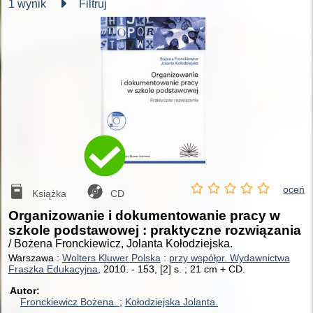
1 wynik
Filtruj
oceń
Książka
CD
Organizowanie i dokumentowanie pracy w
szkole podstawowej : praktyczne rozwiązania
/ Bożena Fronckiewicz, Jolanta Kołodziejska.
Warszawa :
Wolters Kluwer Polska
:
przy współpr. Wydawnictwa
Fraszka Edukacyjna
, 2010.
-
153, [2] s. ; 21 cm + CD.
Autor
Fronckiewicz Bożena.
Kołodziejska Jolanta.