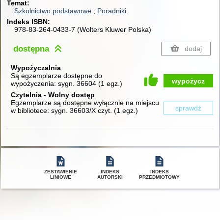
Temat
Szkolnictwo podstawowe
Poradniki
Indeks ISBN
978-83-264-0433-7 (Wolters Kluwer Polska)
dostępna
dodaj
Wypożyczalnia
Są egzemplarze dostępne do
wypożycz
wypożyczenia:
sygn. 36604
(
1 egz.
)
Czytelnia - Wolny dostęp
Egzemplarze są dostępne wyłącznie na miejscu
sprawdź
w bibliotece:
sygn. 36603/X czyt.
(
1 egz.
)
ZESTAWIENIE
INDEKS
INDEKS
LINIOWE
AUTORSKI
PRZEDMIOTOWY