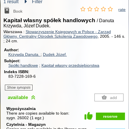
1 result
Filter
rate
Book
Kapitał własny spółek handlowych
/ Danuta
Krzywda, Józef Dudek.
Warszawa :
Stowarzyszenie Księgowych w Polsce - Zarząd
Główny. Centralny Ośrodek Szkolenia Zawodowego
, 2005.
-
146 s.
; 24 cm.
Author
Krzywda Danuta.
Dudek Józef.
Subject
Spółki handlowe
Kapitał własny przedsiębiorstwa
Indeks ISBN
83-7228-169-6
Show synopsis
available
add
Wypożyczalnia
There are copies available to loan:
reserve
sygn. 26002
(
1 egz.
)
Czytelnia - Magazyn