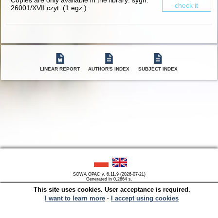
Copies are only available in the library:
sygn.
check it
26001/XVII czyt.
(
1 egz.
)
LINEAR REPORT
AUTHOR'S INDEX
SUBJECT INDEX
SOWA OPAC v. 6.11.9 (2026-07-21)
Generated in 0,2664 s.
This site uses cookies. User acceptance is required.
I want to learn more
∙
I accept using cookies