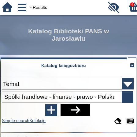
0
Results
Katalog Biblioteki PANS w
Jarosławiu
Katalog księgozbioru
Simple search
Kolekcje