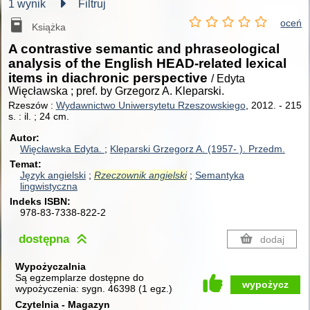
1 wynik
Filtruj
oceń
Książka
A contrastive semantic and phraseological
analysis of the English HEAD-related lexical
items in diachronic perspective
/ Edyta
Więcławska ; pref. by Grzegorz A. Kleparski.
Rzeszów :
Wydawnictwo Uniwersytetu Rzeszowskiego
, 2012.
-
215
s. : il. ; 24 cm.
Autor
Więcławska Edyta.
Kleparski Grzegorz A. (1957- ).
Przedm.
Temat
Język angielski
Rzeczownik
angielski
Semantyka
lingwistyczna
Indeks ISBN
978-83-7338-822-2
dostępna
dodaj
Wypożyczalnia
Są egzemplarze dostępne do
wypożycz
wypożyczenia:
sygn. 46398
(
1 egz.
)
Czytelnia - Magazyn