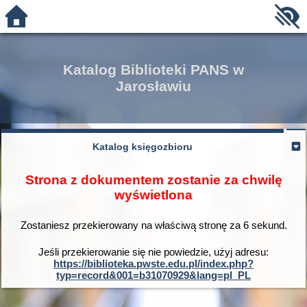
Katalog Biblioteki PANS w
Jarosławiu
Katalog księgozbioru
Strona z dokumentem zostanie za chwilę
wyświetlona
Zostaniesz przekierowany na właściwą stronę za
6
sekund.
Jeśli przekierowanie się nie powiedzie, użyj adresu:
https://biblioteka.pwste.edu.pl/index.php?
typ=record&001=b31070929&lang=pl_PL