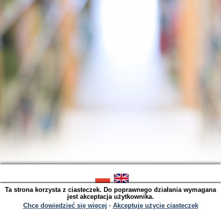
Ta strona korzysta z ciasteczek. Do poprawnego działania wymagana
SOWA OPAC v. 6.11.9 (2026-07-21)
jest akceptacja użytkownika.
Wygenerowano w 0,0035 s.
Chcę dowiedzieć się więcej
∙
Akceptuję użycie ciasteczek