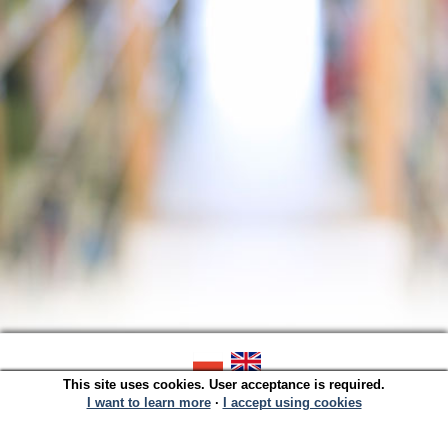
This site uses cookies. User acceptance is required.
SOWA OPAC v. 6.11.9 (2026-07-21)
Generated in 0,0037 s.
I want to learn more
∙
I accept using cookies