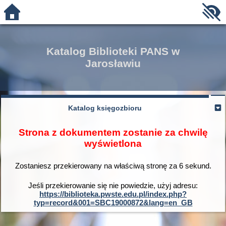
Katalog Biblioteki PANS w
Jarosławiu
Katalog księgozbioru
Strona z dokumentem zostanie za chwilę
wyświetlona
Zostaniesz przekierowany na właściwą stronę za
6
sekund.
Jeśli przekierowanie się nie powiedzie, użyj adresu:
https://biblioteka.pwste.edu.pl/index.php?
typ=record&001=SBC19000872&lang=en_GB