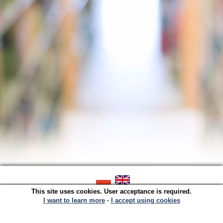
This site uses cookies. User acceptance is required.
SOWA OPAC v. 6.11.9 (2026-07-21)
Generated in 0,0025 s.
I want to learn more
∙
I accept using cookies