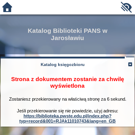
Katalog Biblioteki PANS w
Jarosławiu
Katalog księgozbioru
Strona z dokumentem zostanie za chwilę
wyświetlona
Zostaniesz przekierowany na właściwą stronę za
6
sekund.
Jeśli przekierowanie się nie powiedzie, użyj adresu:
https://biblioteka.pwste.edu.pl/index.php?
typ=record&001=RJAk11010743&lang=en_GB