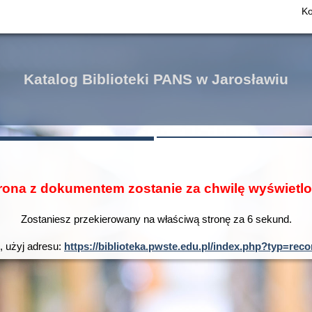
Ko
Katalog Biblioteki PANS w Jarosławiu
rona z dokumentem zostanie za chwilę wyświetl
Zostaniesz przekierowany na właściwą stronę za
6
sekund.
e, użyj adresu:
https://biblioteka.pwste.edu.pl/index.php?typ=r