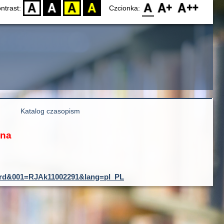
D
BW
YB
BY
F0
F1
F2
ntrast:
Czcionka:
Katalog czasopism
ona
ecord&001=RJAk11002291&lang=pl_PL