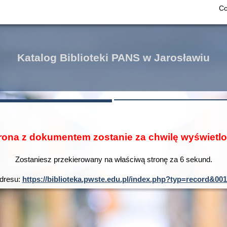
Co
Katalog Biblioteki PANS w Jarosławiu
rona z dokumentem zostanie za chwilę wyświetl
Zostaniesz przekierowany na właściwą stronę za
6
sekund.
adresu:
https://biblioteka.pwste.edu.pl/index.php?typ=reco