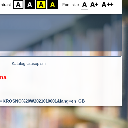
D
BW
YB
BY
F0
F1
F2
ntrast:
Font size:
Katalog czasopism
ona
rd&001=KROSNO%20W2021010601&lang=en_GB