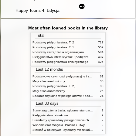
Happy Toons 4. Edycja międzynarodowa. Pupil's Book + DigiB
Most often loaned books in the library
Total
Podstawy pielęgniarstwa. T. 2
717
Podstawy pielęgniarstwa. T. 1
552
Podstawy zarządzania organizacjami
504
Pielęgniarstwo internistyczne : podręcznik dla studiów medycznych
437
Podstawy pielęgniarstwa chirurgicznego
426
Last 12 months
Podstawowe czynności pielęgnacyjne i zabiegi medyczne : podstawy teoretyczne i katalog check-list
61
Mały atlas anatomiczny
36
Podstawy pielęgniarstwa. T. 2,
30
Mały atlas anatomiczny
26
Badanie fizykalne w pielęgniarstwie : podmiotowe i przedmiotowe
24
Last 30 days
Stany zagrożenia życia: wybrane standardy opieki i procedury postępowania pielęgniarskiego
2
Pielęgniarstwo ratunkowe
2
Standardy i procedury pielęgnowania chorych w stanach zagrożenia życia
2
Wspomnienia Wołynia, Polesia i Litwy
2
Starość w obiektywie: dylematy mieszkańców, ich rodzin oraz pracowników domów pomocy społecznej
2