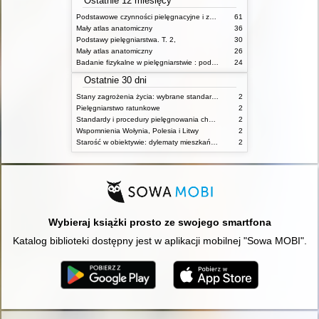
Ostatnie 12 miesięcy
Podstawowe czynności pielęgnacyjne i zabiegi medyczne : podstawy teoretyczne i katalog check-list
61
Mały atlas anatomiczny
36
Podstawy pielęgniarstwa. T. 2,
30
Mały atlas anatomiczny
26
Badanie fizykalne w pielęgniarstwie : podmiotowe i przedmiotowe
24
Ostatnie 30 dni
Stany zagrożenia życia: wybrane standardy opieki i procedury postępowania pielęgniarskiego
2
Pielęgniarstwo ratunkowe
2
Standardy i procedury pielęgnowania chorych w stanach zagrożenia życia
2
Wspomnienia Wołynia, Polesia i Litwy
2
Starość w obiektywie: dylematy mieszkańców, ich rodzin oraz pracowników domów pomocy społecznej
2
Wybieraj książki prosto ze swojego smartfona
Katalog biblioteki dostępny jest w aplikacji mobilnej "Sowa MOBI".