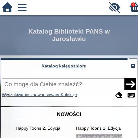
0
Katalog Biblioteki PANS w
Jarosławiu
Katalog księgozbioru
Wyszukiwanie zaawansowane
Kolekcje
NOWOŚCI
Happy Toons 2. Edycja międzynarodowa. Activity Book+ DigiB
Happy Toons 1. Edycja międzyn