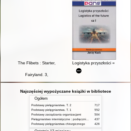
The Flibets : Starter,
Logistyka przyszłości = Logistics
Fairyland. 3,
Najczęściej wypożyczane książki w bibliotece
Ogółem
Podstawy pielęgniarstwa. T. 2
717
Podstawy pielęgniarstwa. T. 1
552
Podstawy zarządzania organizacjami
504
Pielęgniarstwo internistyczne : podręcznik dla studiów medycznych
437
Podstawy pielęgniarstwa chirurgicznego
426