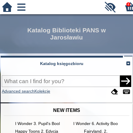
0
Katalog Biblioteki PANS w
Jarosławiu
Katalog księgozbioru
Advanced search
Kolekcje
NEW ITEMS
I Wonder 3. Pupil's Book
I Wonder 6. Activity Book
Happy Toons 2. Edycja międzynarodowa. Activity Book+ DigiB
Fairyland. 2,