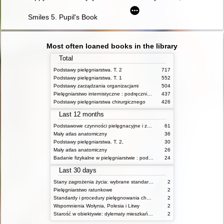
Smiles 5. Pupil's Book
Most often loaned books in the library
Total
Podstawy pielęgniarstwa. T. 2
717
Podstawy pielęgniarstwa. T. 1
552
Podstawy zarządzania organizacjami
504
Pielęgniarstwo internistyczne : podręcznik dla studiów medycznych
437
Podstawy pielęgniarstwa chirurgicznego
426
Last 12 months
Podstawowe czynności pielęgnacyjne i zabiegi medyczne : podstawy teoretyczne i katalog check-list
61
Mały atlas anatomiczny
36
Podstawy pielęgniarstwa. T. 2,
30
Mały atlas anatomiczny
26
Badanie fizykalne w pielęgniarstwie : podmiotowe i przedmiotowe
24
Last 30 days
Stany zagrożenia życia: wybrane standardy opieki i procedury postępowania pielęgniarskiego
2
Pielęgniarstwo ratunkowe
2
Standardy i procedury pielęgnowania chorych w stanach zagrożenia życia
2
Wspomnienia Wołynia, Polesia i Litwy
2
Starość w obiektywie: dylematy mieszkańców, ich rodzin oraz pracowników domów pomocy społecznej
2