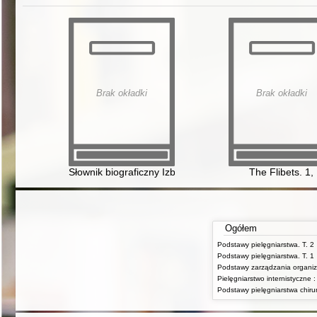
Brak okładki
Brak okładki
Słownik biograficzny Izby Adwokackiej w Rzeszowie
The Flibets. 1,
Ogółem
Podstawy pielęgniarstwa. T. 2
Podstawy pielęgniarstwa. T. 1
Podstawy zarządzania organiz
Podstawy pielęgniarstwa chiru