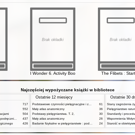
Brak okładki
Brak okładki
I Wonder 6. Activity Book
The Flibets : Start
Najczęściej wypożyczane książki w bibliotece
Ostatnie 12 miesięcy
Ostatnie 30 d
717
Podstawowe czynności pielęgnacyjne i zabiegi medyczne : podstawy teoretyczne i katalog check-list
61
552
Mały atlas anatomiczny
36
Pielęgniarstwo rat
acjami
504
Podstawy pielęgniarstwa. T. 2,
30
Pielęgniarstwo internistyczne : podręcznik dla studiów medycznych
437
Mały atlas anatomiczny
26
Wspomnienia Wołynia
rgicznego
426
Badanie fizykalne w pielęgniarstwie : podmiotowe i przedmiotowe
24