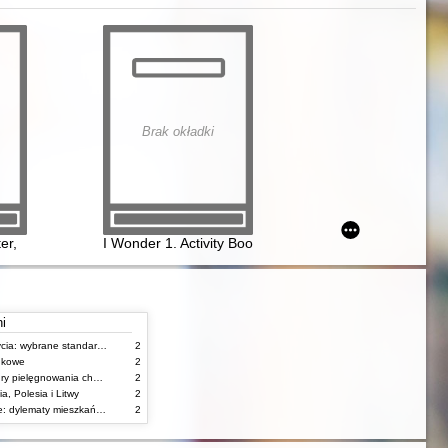
Brak okładki
er,
I Wonder 1. Activity Book
ni
Stany zagrożenia życia: wybrane standardy opieki i procedury postępowania pielęgniarskiego
2
unkowe
2
Standardy i procedury pielęgnowania chorych w stanach zagrożenia życia
2
, Polesia i Litwy
2
Starość w obiektywie: dylematy mieszkańców, ich rodzin oraz pracowników domów pomocy społecznej
2