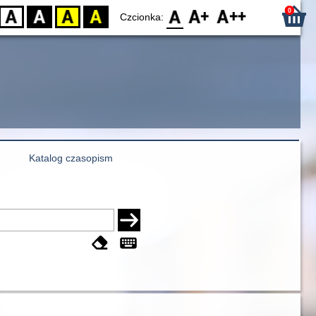
0
D
BW
YB
BY
F0
F1
F2
Czcionka:
Katalog czasopism