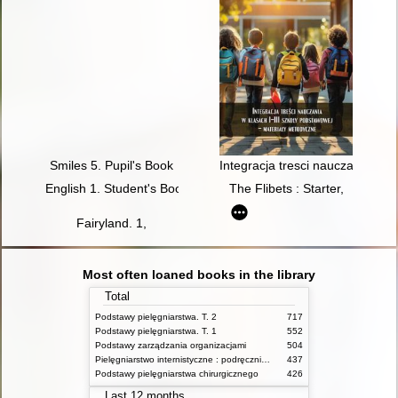
Smiles 5. Pupil's Book
Integracja tresci nauczania w k
English 1. Student's Book
The Flibets : Starter,
Fairyland. 1,
Most often loaned books in the library
Total
Podstawy pielęgniarstwa. T. 2
717
Podstawy pielęgniarstwa. T. 1
552
Podstawy zarządzania organizacjami
504
Pielęgniarstwo internistyczne : podręcznik dla studiów medycznych
437
Podstawy pielęgniarstwa chirurgicznego
426
Last 12 months