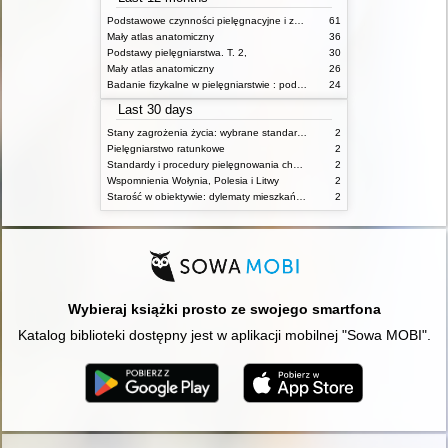
Podstawowe czynności pielęgnacyjne i zabiegi medyczne : podstawy teoretyczne i katalog check-list
61
Mały atlas anatomiczny
36
Podstawy pielęgniarstwa. T. 2,
30
Mały atlas anatomiczny
26
Badanie fizykalne w pielęgniarstwie : podmiotowe i przedmiotowe
24
Last 30 days
Stany zagrożenia życia: wybrane standardy opieki i procedury postępowania pielęgniarskiego
2
Pielęgniarstwo ratunkowe
2
Standardy i procedury pielęgnowania chorych w stanach zagrożenia życia
2
Wspomnienia Wołynia, Polesia i Litwy
2
Starość w obiektywie: dylematy mieszkańców, ich rodzin oraz pracowników domów pomocy społecznej
2
Wybieraj książki prosto ze swojego smartfona
Katalog biblioteki dostępny jest w aplikacji mobilnej "Sowa MOBI".