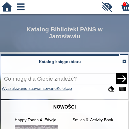
0
Katalog Biblioteki PANS w
Jarosławiu
Katalog księgozbioru
Wyszukiwanie zaawansowane
Kolekcje
NOWOŚCI
Happy Toons 4. Edycja międzynarodowa. Pupil's Book + DigiB
Smiles 6. Activity Book