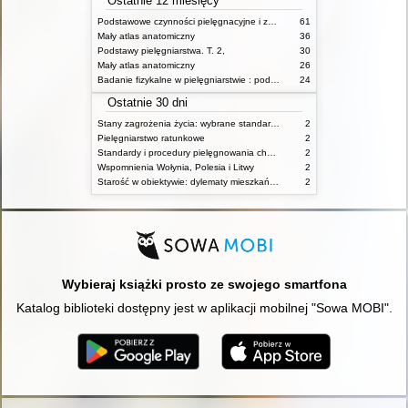
Ostatnie 12 miesięcy
Podstawowe czynności pielęgnacyjne i zabiegi medyczne : podstawy teoretyczne i katalog check-list
61
Mały atlas anatomiczny
36
Podstawy pielęgniarstwa. T. 2,
30
Mały atlas anatomiczny
26
Badanie fizykalne w pielęgniarstwie : podmiotowe i przedmiotowe
24
Ostatnie 30 dni
Stany zagrożenia życia: wybrane standardy opieki i procedury postępowania pielęgniarskiego
2
Pielęgniarstwo ratunkowe
2
Standardy i procedury pielęgnowania chorych w stanach zagrożenia życia
2
Wspomnienia Wołynia, Polesia i Litwy
2
Starość w obiektywie: dylematy mieszkańców, ich rodzin oraz pracowników domów pomocy społecznej
2
Wybieraj książki prosto ze swojego smartfona
Katalog biblioteki dostępny jest w aplikacji mobilnej "Sowa MOBI".