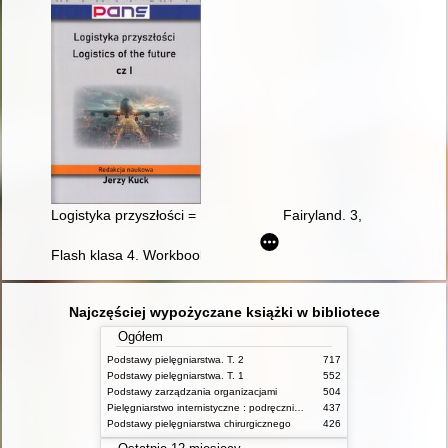
Logistyka przyszłości = Logistics of the future. Cz. 1
Fairyland. 3,
Flash klasa 4. Workbook
Najczęściej wypożyczane książki w bibliotece
Ogółem
Podstawy pielęgniarstwa. T. 2
717
Podstawy pielęgniarstwa. T. 1
552
Podstawy zarządzania organizacjami
504
Pielęgniarstwo internistyczne : podręcznik dla studiów medycznych
437
Podstawy pielęgniarstwa chirurgicznego
426