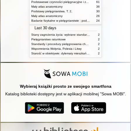
Podstawowe czynności pielęgnacyjne i zabiegi medyczne : podstawy teoretyczne i katalog check-list
61
Mały atlas anatomiczny
36
Podstawy pielęgniarstwa. T. 2,
30
Mały atlas anatomiczny
26
Badanie fizykalne w pielęgniarstwie : podmiotowe i przedmiotowe
24
Last 30 days
Stany zagrożenia życia: wybrane standardy opieki i procedury postępowania pielęgniarskiego
2
Pielęgniarstwo ratunkowe
2
Standardy i procedury pielęgnowania chorych w stanach zagrożenia życia
2
Wspomnienia Wołynia, Polesia i Litwy
2
Starość w obiektywie: dylematy mieszkańców, ich rodzin oraz pracowników domów pomocy społecznej
2
Wybieraj książki prosto ze swojego smartfona
Katalog biblioteki dostępny jest w aplikacji mobilnej "Sowa MOBI".