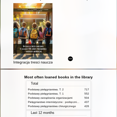
Integracja tresci nauczania w klasach I - III szkoły podstawow
Most often loaned books in the library
Total
Podstawy pielęgniarstwa. T. 2
717
Podstawy pielęgniarstwa. T. 1
552
Podstawy zarządzania organizacjami
504
Pielęgniarstwo internistyczne : podręcznik dla studiów medycznych
437
Podstawy pielęgniarstwa chirurgicznego
426
Last 12 months