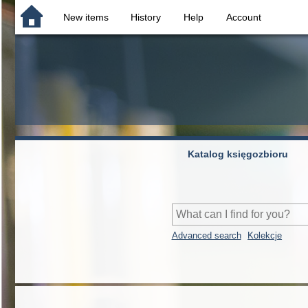
New items
History
Help
Account
Katalog księgozbioru
Advanced search
Kolekcje