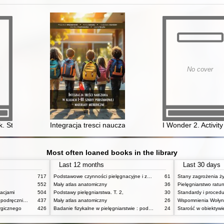
No cover
k. Student's Book
Integracja tresci nauczania w klasach I - III szkoły po
I Wonder 2. Activit
Most often loaned books in the library
Last 12 months
Last 30 days
717
Podstawowe czynności pielęgnacyjne i zabiegi medyczne : podstawy teoretyczne i katalog check-list
61
552
Mały atlas anatomiczny
36
Pielęgniarstwo rat
acjami
504
Podstawy pielęgniarstwa. T. 2,
30
Pielęgniarstwo internistyczne : podręcznik dla studiów medycznych
437
Mały atlas anatomiczny
26
Wspomnienia Wołynia
rgicznego
426
Badanie fizykalne w pielęgniarstwie : podmiotowe i przedmiotowe
24