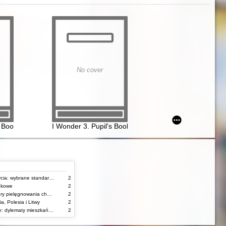
No cover
dstawowej - materiały metodyczne
y Book
I Wonder 3. Pupil's Book
Stany zagrożenia życia: wybrane standardy opieki i procedury postępowania pielęgniarskiego
2
unkowe
2
Standardy i procedury pielęgnowania chorych w stanach zagrożenia życia
2
, Polesia i Litwy
2
Starość w obiektywie: dylematy mieszkańców, ich rodzin oraz pracowników domów pomocy społecznej
2