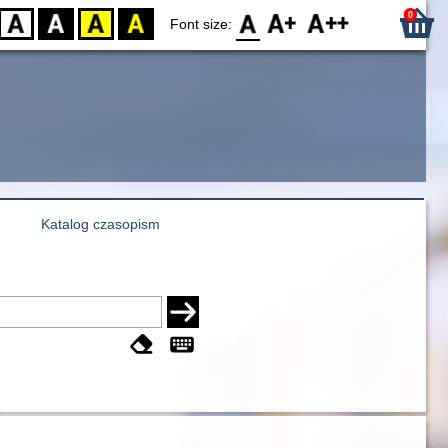
0
D
BW
YB
BY
F0
F1
F2
Font size:
Katalog czasopism