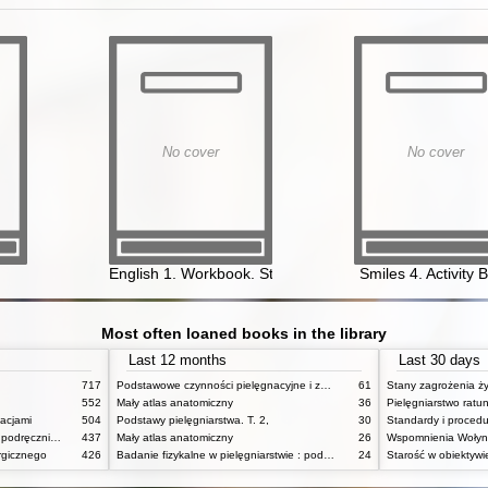
No cover
No cover
1952 - 1997)
English 1. Workbook. Student's Book
Smiles 4. Activity 
Most often loaned books in the library
Last 12 months
Last 30 days
717
Podstawowe czynności pielęgnacyjne i zabiegi medyczne : podstawy teoretyczne i katalog check-list
61
552
Mały atlas anatomiczny
36
Pielęgniarstwo rat
acjami
504
Podstawy pielęgniarstwa. T. 2,
30
Pielęgniarstwo internistyczne : podręcznik dla studiów medycznych
437
Mały atlas anatomiczny
26
Wspomnienia Wołynia
rgicznego
426
Badanie fizykalne w pielęgniarstwie : podmiotowe i przedmiotowe
24