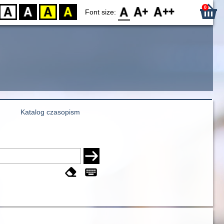
0
D
BW
YB
BY
F0
F1
F2
Font size:
Katalog czasopism