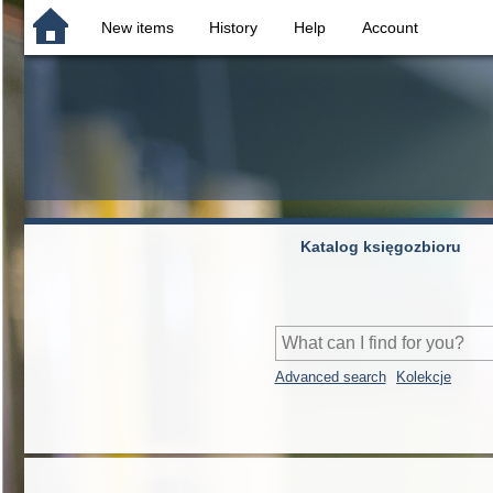
New items
History
Help
Account
Katalog księgozbioru
Advanced search
Kolekcje