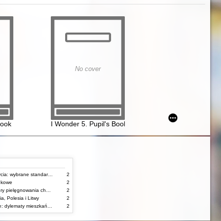
No cover
Book
I Wonder 5. Pupil's Book
Stany zagrożenia życia: wybrane standardy opieki i procedury postępowania pielęgniarskiego
2
unkowe
2
Standardy i procedury pielęgnowania chorych w stanach zagrożenia życia
2
, Polesia i Litwy
2
Starość w obiektywie: dylematy mieszkańców, ich rodzin oraz pracowników domów pomocy społecznej
2