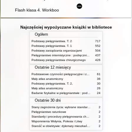
Flash klasa 4. Workbook
Najczęściej wypożyczane książki w bibliotece
Ogółem
Podstawy pielęgniarstwa. T. 2
717
Podstawy pielęgniarstwa. T. 1
552
Podstawy zarządzania organizacjami
504
Pielęgniarstwo internistyczne : podręcznik dla studiów medycznych
437
Podstawy pielęgniarstwa chirurgicznego
426
Ostatnie 12 miesięcy
Podstawowe czynności pielęgnacyjne i zabiegi medyczne : podstawy teoretyczne i katalog check-list
61
Mały atlas anatomiczny
36
Podstawy pielęgniarstwa. T. 2,
30
Mały atlas anatomiczny
26
Badanie fizykalne w pielęgniarstwie : podmiotowe i przedmiotowe
24
Ostatnie 30 dni
Stany zagrożenia życia: wybrane standardy opieki i procedury postępowania pielęgniarskiego
2
Pielęgniarstwo ratunkowe
2
Standardy i procedury pielęgnowania chorych w stanach zagrożenia życia
2
Wspomnienia Wołynia, Polesia i Litwy
2
Starość w obiektywie: dylematy mieszkańców, ich rodzin oraz pracowników domów pomocy społecznej
2