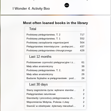
I Wonder 4. Activity Book
Most often loaned books in the library
Total
Podstawy pielęgniarstwa. T. 2
717
Podstawy pielęgniarstwa. T. 1
552
Podstawy zarządzania organizacjami
504
Pielęgniarstwo internistyczne : podręcznik dla studiów medycznych
437
Podstawy pielęgniarstwa chirurgicznego
426
Last 12 months
Podstawowe czynności pielęgnacyjne i zabiegi medyczne : podstawy teoretyczne i katalog check-list
61
Mały atlas anatomiczny
36
Podstawy pielęgniarstwa. T. 2,
30
Mały atlas anatomiczny
26
Badanie fizykalne w pielęgniarstwie : podmiotowe i przedmiotowe
24
Last 30 days
Stany zagrożenia życia: wybrane standardy opieki i procedury postępowania pielęgniarskiego
2
Pielęgniarstwo ratunkowe
2
Standardy i procedury pielęgnowania chorych w stanach zagrożenia życia
2
Wspomnienia Wołynia, Polesia i Litwy
2
Starość w obiektywie: dylematy mieszkańców, ich rodzin oraz pracowników domów pomocy społecznej
2