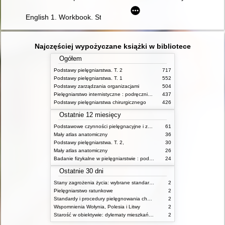
English 1. Workbook. Student's Book
Najczęściej wypożyczane książki w bibliotece
Ogółem
Podstawy pielęgniarstwa. T. 2
717
Podstawy pielęgniarstwa. T. 1
552
Podstawy zarządzania organizacjami
504
Pielęgniarstwo internistyczne : podręcznik dla studiów medycznych
437
Podstawy pielęgniarstwa chirurgicznego
426
Ostatnie 12 miesięcy
Podstawowe czynności pielęgnacyjne i zabiegi medyczne : podstawy teoretyczne i katalog check-list
61
Mały atlas anatomiczny
36
Podstawy pielęgniarstwa. T. 2,
30
Mały atlas anatomiczny
26
Badanie fizykalne w pielęgniarstwie : podmiotowe i przedmiotowe
24
Ostatnie 30 dni
Stany zagrożenia życia: wybrane standardy opieki i procedury postępowania pielęgniarskiego
2
Pielęgniarstwo ratunkowe
2
Standardy i procedury pielęgnowania chorych w stanach zagrożenia życia
2
Wspomnienia Wołynia, Polesia i Litwy
2
Starość w obiektywie: dylematy mieszkańców, ich rodzin oraz pracowników domów pomocy społecznej
2