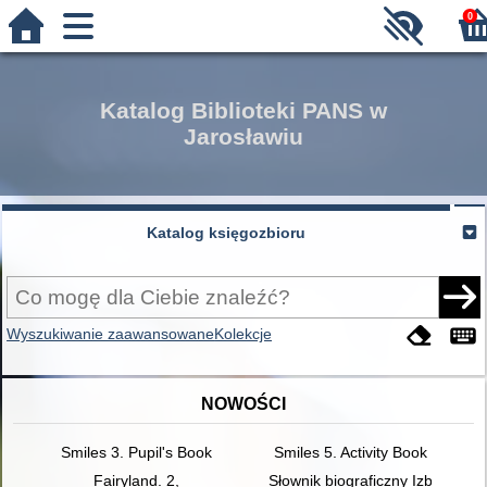
0
Katalog Biblioteki PANS w
Jarosławiu
Katalog księgozbioru
Wyszukiwanie zaawansowane
Kolekcje
NOWOŚCI
Smiles 3. Pupil's Book
Smiles 5. Activity Book
Fairyland. 2,
Słownik biograficzny Izby Adwo