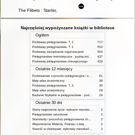
The Flibets : Starter,
Najczęściej wypożyczane książki w bibliotece
Ogółem
Podstawy pielęgniarstwa. T. 2
717
Podstawy pielęgniarstwa. T. 1
552
Podstawy zarządzania organizacjami
504
Pielęgniarstwo internistyczne : podręcznik dla studiów medycznych
437
Podstawy pielęgniarstwa chirurgicznego
426
Ostatnie 12 miesięcy
Podstawowe czynności pielęgnacyjne i zabiegi medyczne : podstawy teoretyczne i katalog check-list
61
Mały atlas anatomiczny
36
Podstawy pielęgniarstwa. T. 2,
30
Mały atlas anatomiczny
26
Badanie fizykalne w pielęgniarstwie : podmiotowe i przedmiotowe
24
Ostatnie 30 dni
Stany zagrożenia życia: wybrane standardy opieki i procedury postępowania pielęgniarskiego
2
Pielęgniarstwo ratunkowe
2
Standardy i procedury pielęgnowania chorych w stanach zagrożenia życia
2
Wspomnienia Wołynia, Polesia i Litwy
2
Starość w obiektywie: dylematy mieszkańców, ich rodzin oraz pracowników domów pomocy społecznej
2