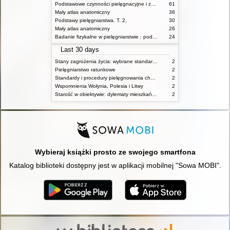
Podstawowe czynności pielęgnacyjne i zabiegi medyczne : podstawy teoretyczne i katalog check-list
61
Mały atlas anatomiczny
36
Podstawy pielęgniarstwa. T. 2,
30
Mały atlas anatomiczny
26
Badanie fizykalne w pielęgniarstwie : podmiotowe i przedmiotowe
24
Last 30 days
Stany zagrożenia życia: wybrane standardy opieki i procedury postępowania pielęgniarskiego
2
Pielęgniarstwo ratunkowe
2
Standardy i procedury pielęgnowania chorych w stanach zagrożenia życia
2
Wspomnienia Wołynia, Polesia i Litwy
2
Starość w obiektywie: dylematy mieszkańców, ich rodzin oraz pracowników domów pomocy społecznej
2
Wybieraj książki prosto ze swojego smartfona
Katalog biblioteki dostępny jest w aplikacji mobilnej "Sowa MOBI".