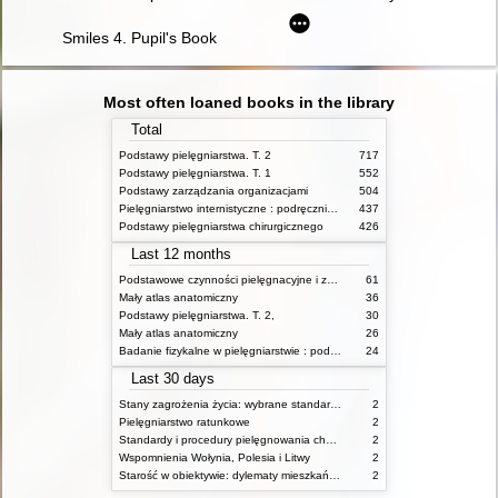
Smiles 4. Pupil's Book
Most often loaned books in the library
Total
Podstawy pielęgniarstwa. T. 2
717
Podstawy pielęgniarstwa. T. 1
552
Podstawy zarządzania organizacjami
504
Pielęgniarstwo internistyczne : podręcznik dla studiów medycznych
437
Podstawy pielęgniarstwa chirurgicznego
426
Last 12 months
Podstawowe czynności pielęgnacyjne i zabiegi medyczne : podstawy teoretyczne i katalog check-list
61
Mały atlas anatomiczny
36
Podstawy pielęgniarstwa. T. 2,
30
Mały atlas anatomiczny
26
Badanie fizykalne w pielęgniarstwie : podmiotowe i przedmiotowe
24
Last 30 days
Stany zagrożenia życia: wybrane standardy opieki i procedury postępowania pielęgniarskiego
2
Pielęgniarstwo ratunkowe
2
Standardy i procedury pielęgnowania chorych w stanach zagrożenia życia
2
Wspomnienia Wołynia, Polesia i Litwy
2
Starość w obiektywie: dylematy mieszkańców, ich rodzin oraz pracowników domów pomocy społecznej
2