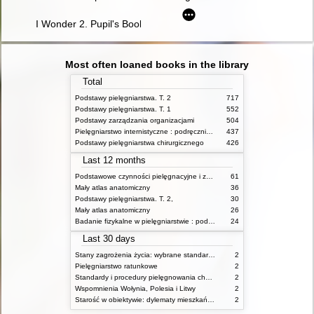
I Wonder 2. Pupil's Book
Most often loaned books in the library
Total
Podstawy pielęgniarstwa. T. 2
717
Podstawy pielęgniarstwa. T. 1
552
Podstawy zarządzania organizacjami
504
Pielęgniarstwo internistyczne : podręcznik dla studiów medycznych
437
Podstawy pielęgniarstwa chirurgicznego
426
Last 12 months
Podstawowe czynności pielęgnacyjne i zabiegi medyczne : podstawy teoretyczne i katalog check-list
61
Mały atlas anatomiczny
36
Podstawy pielęgniarstwa. T. 2,
30
Mały atlas anatomiczny
26
Badanie fizykalne w pielęgniarstwie : podmiotowe i przedmiotowe
24
Last 30 days
Stany zagrożenia życia: wybrane standardy opieki i procedury postępowania pielęgniarskiego
2
Pielęgniarstwo ratunkowe
2
Standardy i procedury pielęgnowania chorych w stanach zagrożenia życia
2
Wspomnienia Wołynia, Polesia i Litwy
2
Starość w obiektywie: dylematy mieszkańców, ich rodzin oraz pracowników domów pomocy społecznej
2