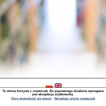
Ta strona korzysta z ciasteczek. Do poprawnego działania wymagana
SOWA OPAC v. 6.11.9 (2026-07-21)
jest akceptacja użytkownika.
Wygenerowano w 0,0025 s.
Chcę dowiedzieć się więcej
∙
Akceptuję użycie ciasteczek