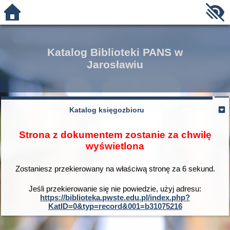
Katalog Biblioteki PANS w
Jarosławiu
Katalog księgozbioru
Strona z dokumentem zostanie za chwilę
wyświetlona
Zostaniesz przekierowany na właściwą stronę za
6
sekund.
Jeśli przekierowanie się nie powiedzie, użyj adresu:
https://biblioteka.pwste.edu.pl/index.php?
KatID=0&typ=record&001=b31075216