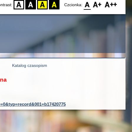
D
BW
YB
BY
F0
F1
F2
ntrast:
Czcionka:
Katalog czasopism
ona
tID=0&typ=record&001=b17420775