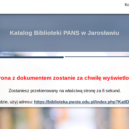
Ko
Katalog Biblioteki PANS w Jarosławiu
rona z dokumentem zostanie za chwilę wyświetl
Zostaniesz przekierowany na właściwą stronę za
6
sekund.
dzie, użyj adresu:
https://biblioteka.pwste.edu.pl/index.php?Ka