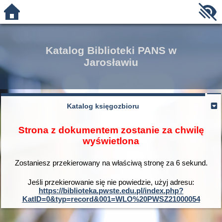
Katalog Biblioteki PANS w
Jarosławiu
Katalog księgozbioru
Strona z dokumentem zostanie za chwilę
wyświetlona
Zostaniesz przekierowany na właściwą stronę za
6
sekund.
Jeśli przekierowanie się nie powiedzie, użyj adresu:
https://biblioteka.pwste.edu.pl/index.php?
KatID=0&typ=record&001=WLO%20PWSZ21000054