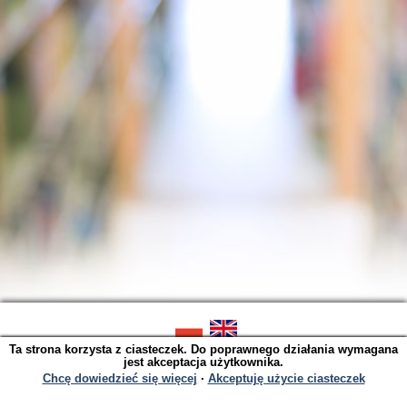
Ta strona korzysta z ciasteczek. Do poprawnego działania wymagana
SOWA OPAC v. 6.11.9 (2026-07-21)
jest akceptacja użytkownika.
Wygenerowano w 0,0031 s.
Chcę dowiedzieć się więcej
∙
Akceptuję użycie ciasteczek