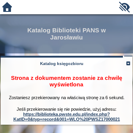
Katalog Biblioteki PANS w
Jarosławiu
Katalog księgozbioru
Strona z dokumentem zostanie za chwilę
wyświetlona
Zostaniesz przekierowany na właściwą stronę za
6
sekund.
Jeśli przekierowanie się nie powiedzie, użyj adresu:
https://biblioteka.pwste.edu.pl/index.php?
KatID=0&typ=record&001=WLO%20PWSZ17000021