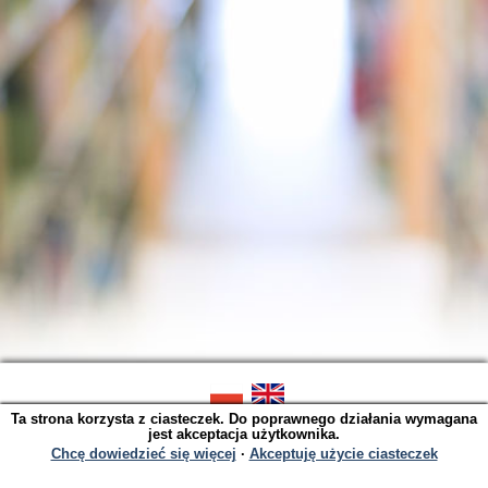
Ta strona korzysta z ciasteczek. Do poprawnego działania wymagana
SOWA OPAC v. 6.11.9 (2026-07-21)
jest akceptacja użytkownika.
Wygenerowano w 0,0032 s.
Chcę dowiedzieć się więcej
∙
Akceptuję użycie ciasteczek