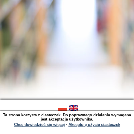
Ta strona korzysta z ciasteczek. Do poprawnego działania wymagana
SOWA OPAC v. 6.11.9 (2026-07-21)
jest akceptacja użytkownika.
Wygenerowano w 0,0034 s.
Chcę dowiedzieć się więcej
∙
Akceptuję użycie ciasteczek