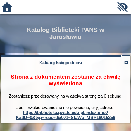
Katalog Biblioteki PANS w
Jarosławiu
Katalog księgozbioru
Strona z dokumentem zostanie za chwilę
wyświetlona
Zostaniesz przekierowany na właściwą stronę za
6
sekund.
Jeśli przekierowanie się nie powiedzie, użyj adresu:
https://biblioteka.pwste.edu.pl/index.php?
KatID=0&typ=record&001=StaWo_MBP18015256