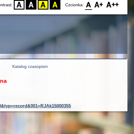
D
BW
YB
BY
F0
F1
F2
ntrast:
Czcionka:
Katalog czasopism
ona
ID=0&typ=record&001=RJAk15000355