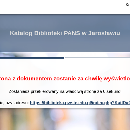
Ko
Katalog Biblioteki PANS w Jarosławiu
rona z dokumentem zostanie za chwilę wyświetl
Zostaniesz przekierowany na właściwą stronę za
6
sekund.
ie, użyj adresu:
https://biblioteka.pwste.edu.pl/index.php?Kat