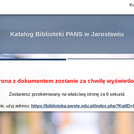
Ko
Katalog Biblioteki PANS w Jarosławiu
rona z dokumentem zostanie za chwilę wyświetl
Zostaniesz przekierowany na właściwą stronę za
6
sekund.
ie, użyj adresu:
https://biblioteka.pwste.edu.pl/index.php?Kat