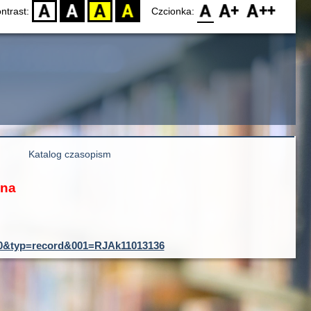
D
BW
YB
BY
F0
F1
F2
ntrast:
Czcionka:
Katalog czasopism
ona
ID=0&typ=record&001=RJAk11013136