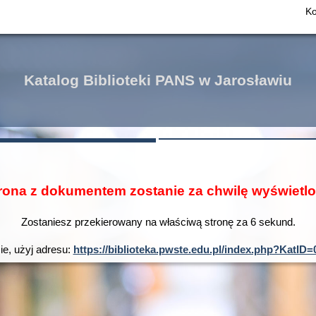
Ko
Katalog Biblioteki PANS w Jarosławiu
rona z dokumentem zostanie za chwilę wyświetl
Zostaniesz przekierowany na właściwą stronę za
6
sekund.
ie, użyj adresu:
https://biblioteka.pwste.edu.pl/index.php?Kat