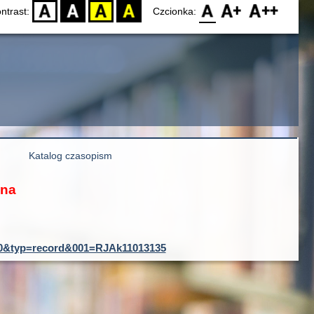
D
BW
YB
BY
F0
F1
F2
ntrast:
Czcionka:
Katalog czasopism
ona
ID=0&typ=record&001=RJAk11013135