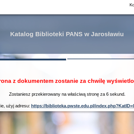
Ko
Katalog Biblioteki PANS w Jarosławiu
rona z dokumentem zostanie za chwilę wyświetl
Zostaniesz przekierowany na właściwą stronę za
6
sekund.
ie, użyj adresu:
https://biblioteka.pwste.edu.pl/index.php?Kat