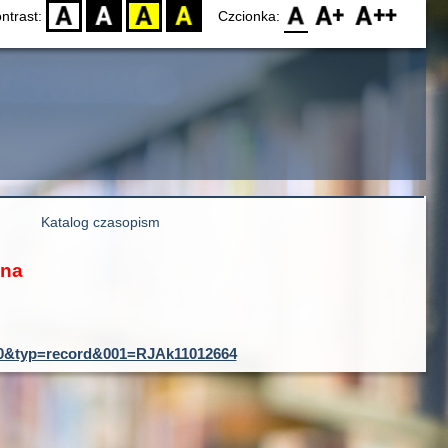
D
BW
YB
BY
F0
F1
F2
ntrast:
Czcionka:
Katalog czasopism
ona
ID=0&typ=record&001=RJAk11012664