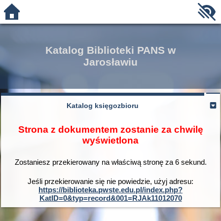
Katalog Biblioteki PANS w
Jarosławiu
Katalog księgozbioru
Strona z dokumentem zostanie za chwilę
wyświetlona
Zostaniesz przekierowany na właściwą stronę za
6
sekund.
Jeśli przekierowanie się nie powiedzie, użyj adresu:
https://biblioteka.pwste.edu.pl/index.php?
KatID=0&typ=record&001=RJAk11012070