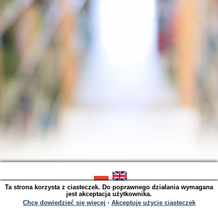
Ta strona korzysta z ciasteczek. Do poprawnego działania wymagana
SOWA OPAC v. 6.11.9 (2026-07-21)
jest akceptacja użytkownika.
Wygenerowano w 0,0044 s.
Chcę dowiedzieć się więcej
∙
Akceptuję użycie ciasteczek