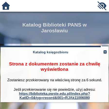
Katalog Biblioteki PANS w
Jarosławiu
Katalog księgozbioru
Strona z dokumentem zostanie za chwilę
wyświetlona
Zostaniesz przekierowany na właściwą stronę za
6
sekund.
Jeśli przekierowanie się nie powiedzie, użyj adresu:
https://biblioteka.pwste.edu.pl/index.php?
KatID=0&typ=record&001=RJAk11006080