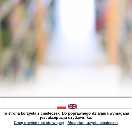
Ta strona korzysta z ciasteczek. Do poprawnego działania wymagana
SOWA OPAC v. 6.11.9 (2026-07-21)
jest akceptacja użytkownika.
Wygenerowano w 0,0032 s.
Chcę dowiedzieć się więcej
∙
Akceptuję użycie ciasteczek