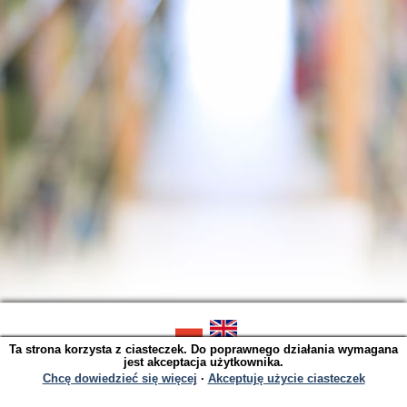
Ta strona korzysta z ciasteczek. Do poprawnego działania wymagana
SOWA OPAC v. 6.11.9 (2026-07-21)
jest akceptacja użytkownika.
Wygenerowano w 0,0036 s.
Chcę dowiedzieć się więcej
∙
Akceptuję użycie ciasteczek