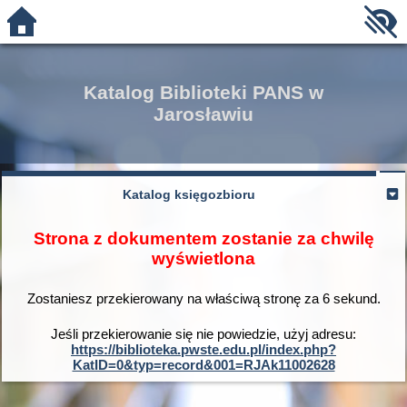
Katalog Biblioteki PANS w
Jarosławiu
Katalog księgozbioru
Strona z dokumentem zostanie za chwilę
wyświetlona
Zostaniesz przekierowany na właściwą stronę za
6
sekund.
Jeśli przekierowanie się nie powiedzie, użyj adresu:
https://biblioteka.pwste.edu.pl/index.php?
KatID=0&typ=record&001=RJAk11002628