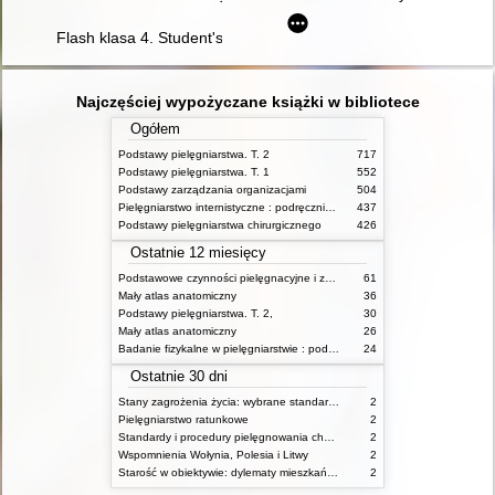
Flash klasa 4. Student's Book
Najczęściej wypożyczane książki w bibliotece
Ogółem
Podstawy pielęgniarstwa. T. 2
717
Podstawy pielęgniarstwa. T. 1
552
Podstawy zarządzania organizacjami
504
Pielęgniarstwo internistyczne : podręcznik dla studiów medycznych
437
Podstawy pielęgniarstwa chirurgicznego
426
Ostatnie 12 miesięcy
Podstawowe czynności pielęgnacyjne i zabiegi medyczne : podstawy teoretyczne i katalog check-list
61
Mały atlas anatomiczny
36
Podstawy pielęgniarstwa. T. 2,
30
Mały atlas anatomiczny
26
Badanie fizykalne w pielęgniarstwie : podmiotowe i przedmiotowe
24
Ostatnie 30 dni
Stany zagrożenia życia: wybrane standardy opieki i procedury postępowania pielęgniarskiego
2
Pielęgniarstwo ratunkowe
2
Standardy i procedury pielęgnowania chorych w stanach zagrożenia życia
2
Wspomnienia Wołynia, Polesia i Litwy
2
Starość w obiektywie: dylematy mieszkańców, ich rodzin oraz pracowników domów pomocy społecznej
2