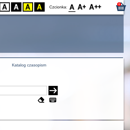
0
D
BW
YB
BY
F0
F1
F2
Czcionka:
Katalog czasopism