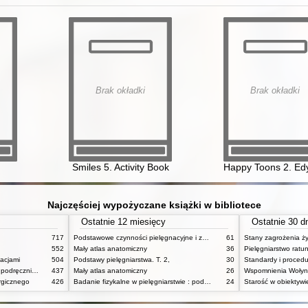
Brak okładki
Brak okładki
Smiles 5. Activity Book
Happy Toons 2. Edy
Najczęściej wypożyczane książki w bibliotece
Ostatnie 12 miesięcy
Ostatnie 30 d
717
Podstawowe czynności pielęgnacyjne i zabiegi medyczne : podstawy teoretyczne i katalog check-list
61
552
Mały atlas anatomiczny
36
Pielęgniarstwo rat
acjami
504
Podstawy pielęgniarstwa. T. 2,
30
Pielęgniarstwo internistyczne : podręcznik dla studiów medycznych
437
Mały atlas anatomiczny
26
Wspomnienia Wołynia
rgicznego
426
Badanie fizykalne w pielęgniarstwie : podmiotowe i przedmiotowe
24