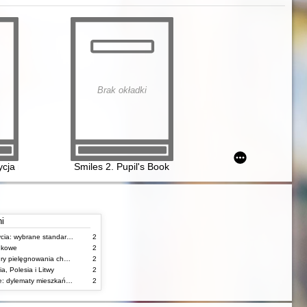
Brak okładki
cja międzynarodowa. Activity Book+ DigiBook
Smiles 2. Pupil's Book
ni
Stany zagrożenia życia: wybrane standardy opieki i procedury postępowania pielęgniarskiego
2
unkowe
2
Standardy i procedury pielęgnowania chorych w stanach zagrożenia życia
2
, Polesia i Litwy
2
Starość w obiektywie: dylematy mieszkańców, ich rodzin oraz pracowników domów pomocy społecznej
2