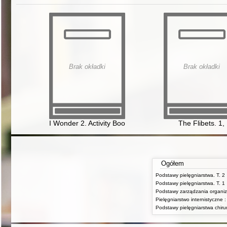
Brak okładki
Brak okładki
I Wonder 2. Activity Book
The Flibets. 1,
Ogółem
Podstawy pielęgniarstwa. T. 2
Podstawy pielęgniarstwa. T. 1
Podstawy zarządzania organiz
Podstawy pielęgniarstwa chiru