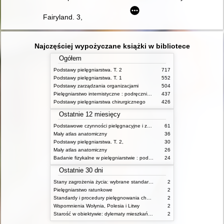
Fairyland. 3,
Najczęściej wypożyczane książki w bibliotece
Ogółem
Podstawy pielęgniarstwa. T. 2
717
Podstawy pielęgniarstwa. T. 1
552
Podstawy zarządzania organizacjami
504
Pielęgniarstwo internistyczne : podręcznik dla studiów medycznych
437
Podstawy pielęgniarstwa chirurgicznego
426
Ostatnie 12 miesięcy
Podstawowe czynności pielęgnacyjne i zabiegi medyczne : podstawy teoretyczne i katalog check-list
61
Mały atlas anatomiczny
36
Podstawy pielęgniarstwa. T. 2,
30
Mały atlas anatomiczny
26
Badanie fizykalne w pielęgniarstwie : podmiotowe i przedmiotowe
24
Ostatnie 30 dni
Stany zagrożenia życia: wybrane standardy opieki i procedury postępowania pielęgniarskiego
2
Pielęgniarstwo ratunkowe
2
Standardy i procedury pielęgnowania chorych w stanach zagrożenia życia
2
Wspomnienia Wołynia, Polesia i Litwy
2
Starość w obiektywie: dylematy mieszkańców, ich rodzin oraz pracowników domów pomocy społecznej
2