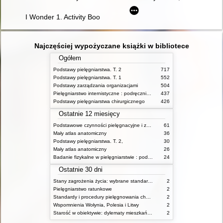
I Wonder 1. Activity Book
Najczęściej wypożyczane książki w bibliotece
Ogółem
Podstawy pielęgniarstwa. T. 2
717
Podstawy pielęgniarstwa. T. 1
552
Podstawy zarządzania organizacjami
504
Pielęgniarstwo internistyczne : podręcznik dla studiów medycznych
437
Podstawy pielęgniarstwa chirurgicznego
426
Ostatnie 12 miesięcy
Podstawowe czynności pielęgnacyjne i zabiegi medyczne : podstawy teoretyczne i katalog check-list
61
Mały atlas anatomiczny
36
Podstawy pielęgniarstwa. T. 2,
30
Mały atlas anatomiczny
26
Badanie fizykalne w pielęgniarstwie : podmiotowe i przedmiotowe
24
Ostatnie 30 dni
Stany zagrożenia życia: wybrane standardy opieki i procedury postępowania pielęgniarskiego
2
Pielęgniarstwo ratunkowe
2
Standardy i procedury pielęgnowania chorych w stanach zagrożenia życia
2
Wspomnienia Wołynia, Polesia i Litwy
2
Starość w obiektywie: dylematy mieszkańców, ich rodzin oraz pracowników domów pomocy społecznej
2