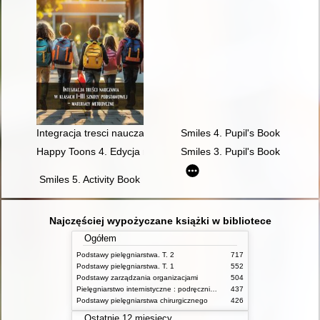
Integracja tresci nauczania w klasach I - III szkoły podstawow
Smiles 4. Pupil's Book
Happy Toons 4. Edycja międzynarodowa. Pupil's Book + DigiB
Smiles 3. Pupil's Book
Smiles 5. Activity Book
Najczęściej wypożyczane książki w bibliotece
Ogółem
Podstawy pielęgniarstwa. T. 2
717
Podstawy pielęgniarstwa. T. 1
552
Podstawy zarządzania organizacjami
504
Pielęgniarstwo internistyczne : podręcznik dla studiów medycznych
437
Podstawy pielęgniarstwa chirurgicznego
426
Ostatnie 12 miesięcy