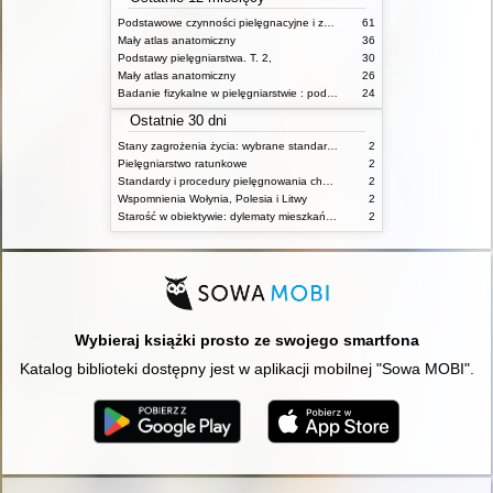
Podstawowe czynności pielęgnacyjne i zabiegi medyczne : podstawy teoretyczne i katalog check-list
61
Mały atlas anatomiczny
36
Podstawy pielęgniarstwa. T. 2,
30
Mały atlas anatomiczny
26
Badanie fizykalne w pielęgniarstwie : podmiotowe i przedmiotowe
24
Ostatnie 30 dni
Stany zagrożenia życia: wybrane standardy opieki i procedury postępowania pielęgniarskiego
2
Pielęgniarstwo ratunkowe
2
Standardy i procedury pielęgnowania chorych w stanach zagrożenia życia
2
Wspomnienia Wołynia, Polesia i Litwy
2
Starość w obiektywie: dylematy mieszkańców, ich rodzin oraz pracowników domów pomocy społecznej
2
Wybieraj książki prosto ze swojego smartfona
Katalog biblioteki dostępny jest w aplikacji mobilnej "Sowa MOBI".