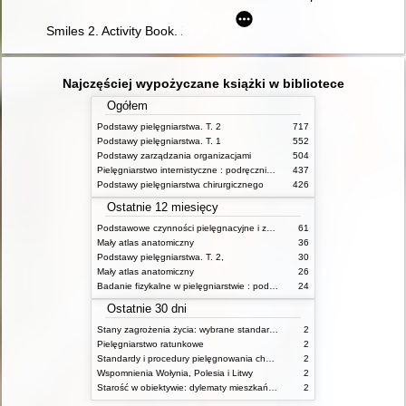
Smiles 2. Activity Book. Zeszyt ćwiczeń
Najczęściej wypożyczane książki w bibliotece
Ogółem
Podstawy pielęgniarstwa. T. 2
717
Podstawy pielęgniarstwa. T. 1
552
Podstawy zarządzania organizacjami
504
Pielęgniarstwo internistyczne : podręcznik dla studiów medycznych
437
Podstawy pielęgniarstwa chirurgicznego
426
Ostatnie 12 miesięcy
Podstawowe czynności pielęgnacyjne i zabiegi medyczne : podstawy teoretyczne i katalog check-list
61
Mały atlas anatomiczny
36
Podstawy pielęgniarstwa. T. 2,
30
Mały atlas anatomiczny
26
Badanie fizykalne w pielęgniarstwie : podmiotowe i przedmiotowe
24
Ostatnie 30 dni
Stany zagrożenia życia: wybrane standardy opieki i procedury postępowania pielęgniarskiego
2
Pielęgniarstwo ratunkowe
2
Standardy i procedury pielęgnowania chorych w stanach zagrożenia życia
2
Wspomnienia Wołynia, Polesia i Litwy
2
Starość w obiektywie: dylematy mieszkańców, ich rodzin oraz pracowników domów pomocy społecznej
2