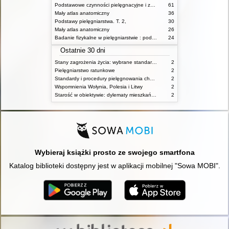
Podstawowe czynności pielęgnacyjne i zabiegi medyczne : podstawy teoretyczne i katalog check-list
61
Mały atlas anatomiczny
36
Podstawy pielęgniarstwa. T. 2,
30
Mały atlas anatomiczny
26
Badanie fizykalne w pielęgniarstwie : podmiotowe i przedmiotowe
24
Ostatnie 30 dni
Stany zagrożenia życia: wybrane standardy opieki i procedury postępowania pielęgniarskiego
2
Pielęgniarstwo ratunkowe
2
Standardy i procedury pielęgnowania chorych w stanach zagrożenia życia
2
Wspomnienia Wołynia, Polesia i Litwy
2
Starość w obiektywie: dylematy mieszkańców, ich rodzin oraz pracowników domów pomocy społecznej
2
Wybieraj książki prosto ze swojego smartfona
Katalog biblioteki dostępny jest w aplikacji mobilnej "Sowa MOBI".