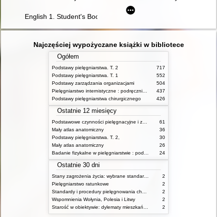
English 1. Student's Book
Najczęściej wypożyczane książki w bibliotece
Ogółem
Podstawy pielęgniarstwa. T. 2
717
Podstawy pielęgniarstwa. T. 1
552
Podstawy zarządzania organizacjami
504
Pielęgniarstwo internistyczne : podręcznik dla studiów medycznych
437
Podstawy pielęgniarstwa chirurgicznego
426
Ostatnie 12 miesięcy
Podstawowe czynności pielęgnacyjne i zabiegi medyczne : podstawy teoretyczne i katalog check-list
61
Mały atlas anatomiczny
36
Podstawy pielęgniarstwa. T. 2,
30
Mały atlas anatomiczny
26
Badanie fizykalne w pielęgniarstwie : podmiotowe i przedmiotowe
24
Ostatnie 30 dni
Stany zagrożenia życia: wybrane standardy opieki i procedury postępowania pielęgniarskiego
2
Pielęgniarstwo ratunkowe
2
Standardy i procedury pielęgnowania chorych w stanach zagrożenia życia
2
Wspomnienia Wołynia, Polesia i Litwy
2
Starość w obiektywie: dylematy mieszkańców, ich rodzin oraz pracowników domów pomocy społecznej
2