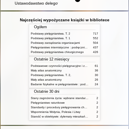
Ustawodawstwo delegowane w polskich konstytucjach (1952 -
Najczęściej wypożyczane książki w bibliotece
Ogółem
Podstawy pielęgniarstwa. T. 2
717
Podstawy pielęgniarstwa. T. 1
552
Podstawy zarządzania organizacjami
504
Pielęgniarstwo internistyczne : podręcznik dla studiów medycznych
437
Podstawy pielęgniarstwa chirurgicznego
426
Ostatnie 12 miesięcy
Podstawowe czynności pielęgnacyjne i zabiegi medyczne : podstawy teoretyczne i katalog check-list
61
Mały atlas anatomiczny
36
Podstawy pielęgniarstwa. T. 2,
30
Mały atlas anatomiczny
26
Badanie fizykalne w pielęgniarstwie : podmiotowe i przedmiotowe
24
Ostatnie 30 dni
Stany zagrożenia życia: wybrane standardy opieki i procedury postępowania pielęgniarskiego
2
Pielęgniarstwo ratunkowe
2
Standardy i procedury pielęgnowania chorych w stanach zagrożenia życia
2
Wspomnienia Wołynia, Polesia i Litwy
2
Starość w obiektywie: dylematy mieszkańców, ich rodzin oraz pracowników domów pomocy społecznej
2