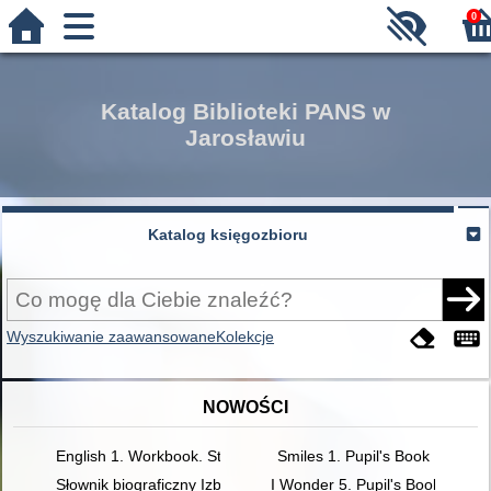
0
Katalog Biblioteki PANS w
Jarosławiu
Katalog księgozbioru
Wyszukiwanie zaawansowane
Kolekcje
NOWOŚCI
English 1. Workbook. Student's Book
Smiles 1. Pupil's Book
Słownik biograficzny Izby Adwokackiej w Rzeszowie
I Wonder 5. Pupil's Book