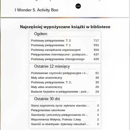
I Wonder 5. Activity Book
Najczęściej wypożyczane książki w bibliotece
Ogółem
Podstawy pielęgniarstwa. T. 2
717
Podstawy pielęgniarstwa. T. 1
552
Podstawy zarządzania organizacjami
504
Pielęgniarstwo internistyczne : podręcznik dla studiów medycznych
437
Podstawy pielęgniarstwa chirurgicznego
426
Ostatnie 12 miesięcy
Podstawowe czynności pielęgnacyjne i zabiegi medyczne : podstawy teoretyczne i katalog check-list
61
Mały atlas anatomiczny
36
Podstawy pielęgniarstwa. T. 2,
30
Mały atlas anatomiczny
26
Badanie fizykalne w pielęgniarstwie : podmiotowe i przedmiotowe
24
Ostatnie 30 dni
Stany zagrożenia życia: wybrane standardy opieki i procedury postępowania pielęgniarskiego
2
Pielęgniarstwo ratunkowe
2
Standardy i procedury pielęgnowania chorych w stanach zagrożenia życia
2
Wspomnienia Wołynia, Polesia i Litwy
2
Starość w obiektywie: dylematy mieszkańców, ich rodzin oraz pracowników domów pomocy społecznej
2