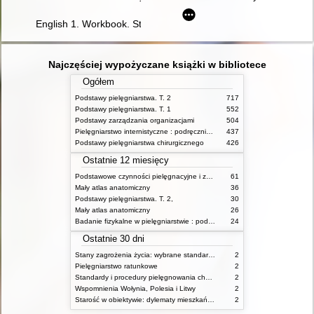
English 1. Workbook. Student's Book
Najczęściej wypożyczane książki w bibliotece
Ogółem
Podstawy pielęgniarstwa. T. 2
717
Podstawy pielęgniarstwa. T. 1
552
Podstawy zarządzania organizacjami
504
Pielęgniarstwo internistyczne : podręcznik dla studiów medycznych
437
Podstawy pielęgniarstwa chirurgicznego
426
Ostatnie 12 miesięcy
Podstawowe czynności pielęgnacyjne i zabiegi medyczne : podstawy teoretyczne i katalog check-list
61
Mały atlas anatomiczny
36
Podstawy pielęgniarstwa. T. 2,
30
Mały atlas anatomiczny
26
Badanie fizykalne w pielęgniarstwie : podmiotowe i przedmiotowe
24
Ostatnie 30 dni
Stany zagrożenia życia: wybrane standardy opieki i procedury postępowania pielęgniarskiego
2
Pielęgniarstwo ratunkowe
2
Standardy i procedury pielęgnowania chorych w stanach zagrożenia życia
2
Wspomnienia Wołynia, Polesia i Litwy
2
Starość w obiektywie: dylematy mieszkańców, ich rodzin oraz pracowników domów pomocy społecznej
2