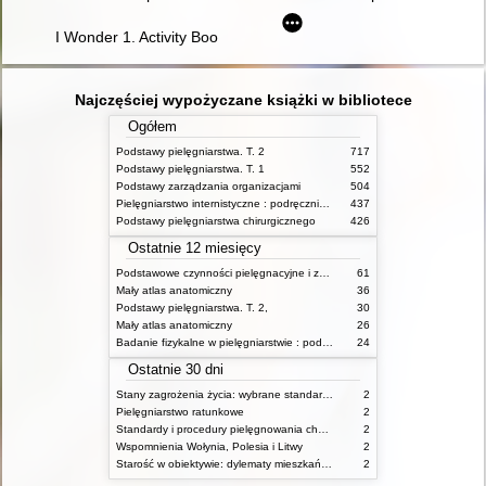
I Wonder 1. Activity Book
Najczęściej wypożyczane książki w bibliotece
Ogółem
Podstawy pielęgniarstwa. T. 2
717
Podstawy pielęgniarstwa. T. 1
552
Podstawy zarządzania organizacjami
504
Pielęgniarstwo internistyczne : podręcznik dla studiów medycznych
437
Podstawy pielęgniarstwa chirurgicznego
426
Ostatnie 12 miesięcy
Podstawowe czynności pielęgnacyjne i zabiegi medyczne : podstawy teoretyczne i katalog check-list
61
Mały atlas anatomiczny
36
Podstawy pielęgniarstwa. T. 2,
30
Mały atlas anatomiczny
26
Badanie fizykalne w pielęgniarstwie : podmiotowe i przedmiotowe
24
Ostatnie 30 dni
Stany zagrożenia życia: wybrane standardy opieki i procedury postępowania pielęgniarskiego
2
Pielęgniarstwo ratunkowe
2
Standardy i procedury pielęgnowania chorych w stanach zagrożenia życia
2
Wspomnienia Wołynia, Polesia i Litwy
2
Starość w obiektywie: dylematy mieszkańców, ich rodzin oraz pracowników domów pomocy społecznej
2